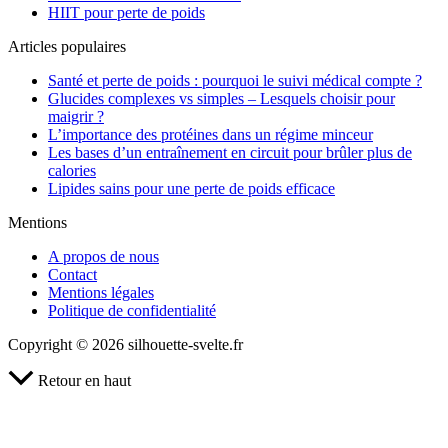
HIIT pour perte de poids
Articles populaires
Santé et perte de poids : pourquoi le suivi médical compte ?
Glucides complexes vs simples – Lesquels choisir pour
maigrir ?
L’importance des protéines dans un régime minceur
Les bases d’un entraînement en circuit pour brûler plus de
calories
Lipides sains pour une perte de poids efficace
Mentions
A propos de nous
Contact
Mentions légales
Politique de confidentialité
Copyright © 2026 silhouette-svelte.fr
Retour en haut